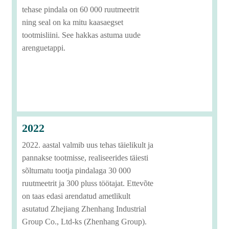
tehase pindala on 60 000 ruutmeetrit
ning seal on ka mitu kaasaegset
tootmisliini. See hakkas astuma uude
arenguetappi.
2022
2022. aastal valmib uus tehas täielikult ja
pannakse tootmisse, realiseerides täiesti
sõltumatu tootja pindalaga 30 000
ruutmeetrit ja 300 pluss töötajat. Ettevõte
on taas edasi arendatud ametlikult
asutatud Zhejiang Zhenhang Industrial
Group Co., Ltd-ks (Zhenhang Group).