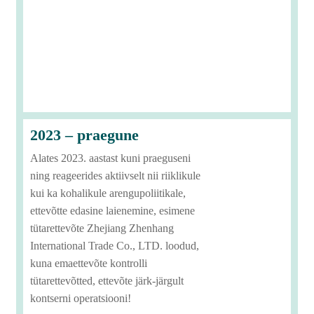
2023 – praegune
Alates 2023. aastast kuni praeguseni
ning reageerides aktiivselt nii riiklikule
kui ka kohalikule arengupoliitikale,
ettevõtte edasine laienemine, esimene
tütarettevõte Zhejiang Zhenhang
International Trade Co., LTD. loodud,
kuna emaettevõte kontrolli
tütarettevõtted, ettevõte järk-järgult
kontserni operatsiooni!