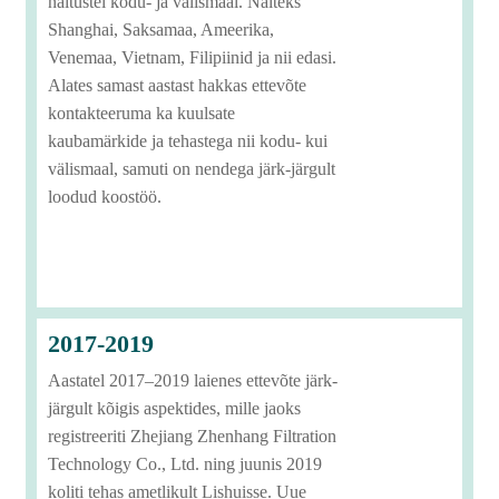
näitustel kodu- ja välismaal. Näiteks
Shanghai, Saksamaa, Ameerika,
Venemaa, Vietnam, Filipiinid ja nii edasi.
Alates samast aastast hakkas ettevõte
kontakteeruma ka kuulsate
kaubamärkide ja tehastega nii kodu- kui
välismaal, samuti on nendega järk-järgult
loodud koostöö.
2017-2019
Aastatel 2017–2019 laienes ettevõte järk-
järgult kõigis aspektides, mille jaoks
registreeriti Zhejiang Zhenhang Filtration
Technology Co., Ltd. ning juunis 2019
koliti tehas ametlikult Lishuisse. Uue