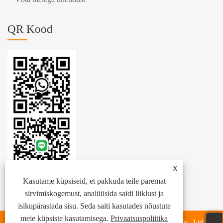
QR Kood
X
Kasutame küpsiseid, et pakkuda teile paremat
sirvimiskogemust, analüüsida saidi liiklust ja
isikupärastada sisu. Seda saiti kasutades nõustute
meie küpsiste kasutamisega.
Privaatsuspoliitika
Autoriõigus © 2024 Zhejiang Zhenhang International Trade Co., Ltd.