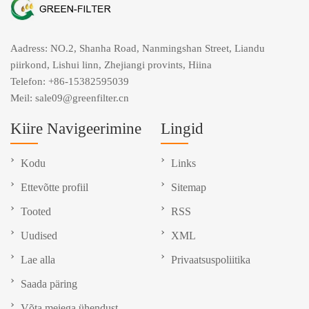
Aadress: NO.2, Shanha Road, Nanmingshan Street, Liandu
piirkond, Lishui linn, Zhejiangi provints, Hiina
Telefon:
+86-15382595039
Meil:
sale09@greenfilter.cn
Kiire Navigeerimine
Lingid
Kodu
Links
Ettevõtte profiil
Sitemap
Tooted
RSS
Uudised
XML
Lae alla
Privaatsuspoliitika
Saada päring
Võta meiega ühendust