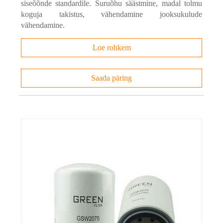
siseõõnde standardile. Suruõhu säästmine, madal tolmu
koguja takistus, vähendamine jooksukulude
vähendamine.
Loe rohkem
Saada päring