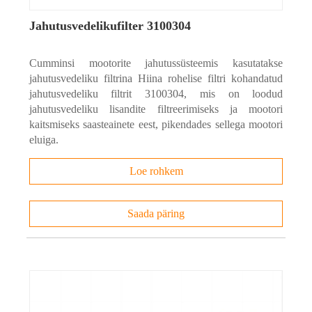
Kasu
● Vastupidav disain ja materjalid täiendava vastupidavuse tagamiseks
Jahutusvedelikufilter 3100304
● Tihendid on konstrueeritud spetsiaalselt taluma äärmist kuumust ja
külma
Cumminsi mootorite jahutussüsteemis kasutatakse
Rakendused
jahutusvedeliku filtrina Hiina rohelise filtri kohandatud
jahutusvedeliku filtrit 3100304, mis on loodud
Orgaanilise happega jahutusvedeliku süsteemid – orgaanilise happe
jahutusvedeliku lisandite filtreerimiseks ja mootori
tehnoloogia (OAT)
kaitsmiseks saasteainete eest, pikendades sellega mootori
● Hübriidjahutussüsteemid – traditsioonilise ja orgaanilise
eluiga.
jahutusvedeliku segu
Saadaval meedia tüüp·
Loe rohkem
● Tselluloos – vastab kuluefektiivselt rakenduse tõhususe ja võimsuse
nõuetele
Saada päring