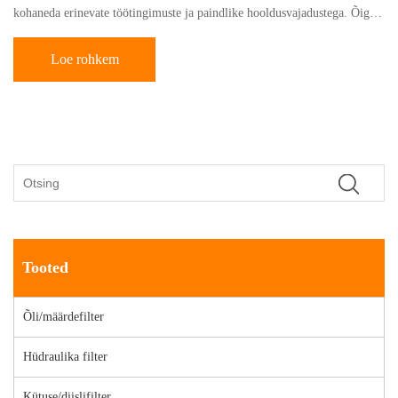
kohaneda erinevate töötingimuste ja paindlike hooldusvajadustega. Õige
filtri valimine on oluline kemikaalide õrna tasakaalu säilitamiseks
jahutussüsteemis, mis ei saa mitte ainult tõhusalt ära hoida sademete,
Loe rohkem
näiteks silikaatide, liigsest sadenemisest põhjustatud probleeme, vaid ka
vältida võimalikke süsteemikahjustusi, nagu korrosioon ja ebapiisavatest
puksidest tingitud aukude tekkimine. kontsentratsioon, tagades sellega
jahutussüsteemi pikaajalise stabiilse töö.
Tooted
Õli/määrdefilter
Hüdraulika filter
Kütuse/diislifilter