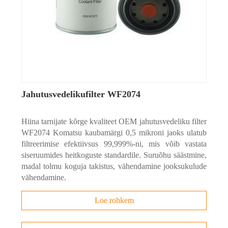
Jahutusvedelikufilter WF2074
Hiina tarnijate kõrge kvaliteet OEM jahutusvedeliku filter
WF2074 Komatsu kaubamärgi 0,5 mikroni jaoks ulatub
filtreerimise efektiivsus 99,999%-ni, mis võib vastata
siseruumides heitkoguste standardile. Suruõhu säästmine,
madal tolmu koguja takistus, vähendamine jooksukulude
vähendamine.
Loe rohkem