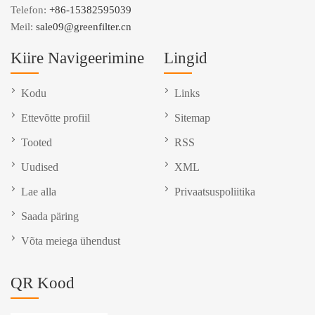
Telefon:
+86-15382595039
Meil:
sale09@greenfilter.cn
Kiire Navigeerimine
Lingid
Kodu
Links
Ettevõtte profiil
Sitemap
Tooted
RSS
Uudised
XML
Lae alla
Privaatsuspoliitika
Saada päring
Võta meiega ühendust
QR Kood