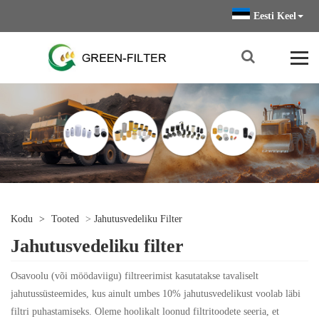
Eesti Keel
Kodu
>
Tooted
>
Jahutusvedeliku Filter
Jahutusvedeliku filter
Osavoolu (või möödaviigu) filtreerimist kasutatakse tavaliselt
jahutussüsteemides, kus ainult umbes 10% jahutusvedelikust voolab läbi
filtri puhastamiseks. Oleme hoolikalt loonud filtritoodete seeria, et