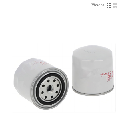
jahutusvedelikke kasutavad süsteemid, mis ei vaja lisalisandeid või kui
View as
süsteem vajab ületäitumise tõttu lisaainete kontsentratsiooni reguleerimist.
Tühjad filtrid aitavad tänu tõhusale filtreerimisvõimele taastada või
säilitada jahutusvedeliku lisandite normaalset vahemikku, kuid pidage
meeles, et need ei sobi süsteemidele, mis kasutavad jahutusainena ainult
vett.