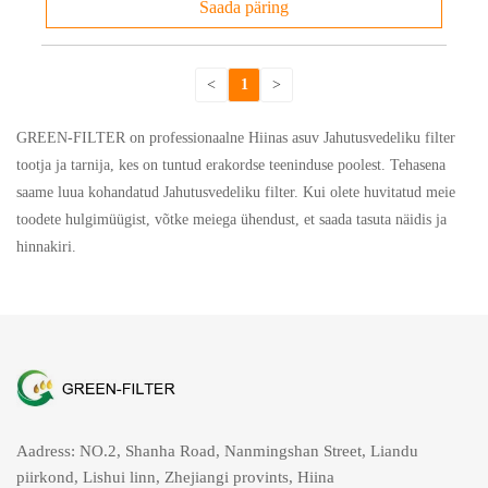
Saada päring
<
1
>
GREEN-FILTER on professionaalne Hiinas asuv Jahutusvedeliku filter
tootja ja tarnija, kes on tuntud erakordse teeninduse poolest. Tehasena
saame luua kohandatud Jahutusvedeliku filter. Kui olete huvitatud meie
toodete hulgimüügist, võtke meiega ühendust, et saada tasuta näidis ja
hinnakiri.
Aadress: NO.2, Shanha Road, Nanmingshan Street, Liandu
piirkond, Lishui linn, Zhejiangi provints, Hiina